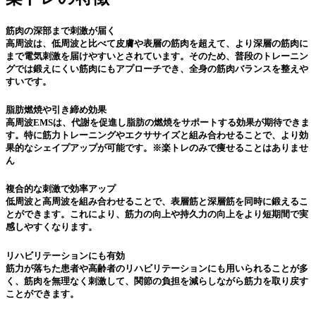
筋肉の深部まで刺激が届く
高周波は、低周波と比べて皮膚や表層の筋肉を超えて、より深層の筋肉に
まで電気刺激を届けやすいとされています。そのため、普段のトレーニン
グでは鍛えにくい筋肉にもアプローチでき、全身の筋肉バランスを整えや
すいです。
脂肪燃焼や引き締め効果
高周波EMSは、代謝を促進し脂肪の燃焼をサポートする効果が期待できま
す。特に筋力トレーニングやエクササイズと組み合わせることで、より効
果的なシェイプアップが可能です。※楽トレのみで痩せることはありませ
ん
複合的な刺激で効率アップ
低周波と高周波を組み合わせることで、表層筋と深層筋を同時に鍛えるこ
とができます。これにより、筋力の向上や持久力の向上をより短期間で実
感しやすくなります。
リハビリテーションにも有効
筋力が落ちた患者や高齢者のリハビリテーションにも用いられることが多
く、筋肉を無理なく刺激して、関節の負担を減らしながら筋力を取り戻す
ことができます。