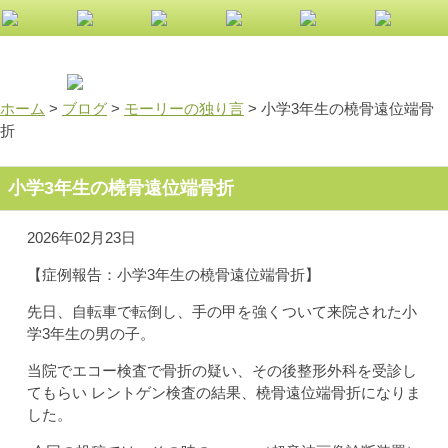
お身体の不調は小倉南区大きな森の鍼灸整骨院へ！
ホーム
>
ブログ
>
モーリーの独り言
>
小学3年生の橈骨遠位端骨
折
小学3年生の橈骨遠位端骨折
2026年02月23日
【症例報告：小学3年生の橈骨遠位端骨折】
先日、自転車で転倒し、手の甲を強くついて来院された小
学3年生の男の子。
当院でエコー検査で骨折の疑い、その後整形外科を受診し
てもらい レントゲン検査の結果、橈骨遠位端骨折になりま
した。