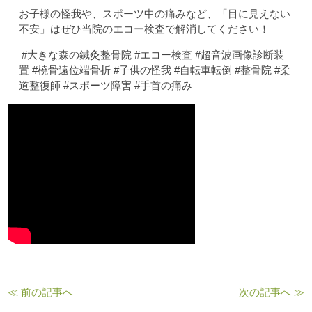
お子様の怪我や、スポーツ中の痛みなど、「目に見えない
不安」はぜひ当院のエコー検査で解消してください！
#大きな森の鍼灸整骨院 #エコー検査 #超音波画像診断装
置 #橈骨遠位端骨折 #子供の怪我 #自転車転倒 #整骨院 #柔
道整復師 #スポーツ障害 #手首の痛み
≪ 前の記事へ
次の記事へ ≫